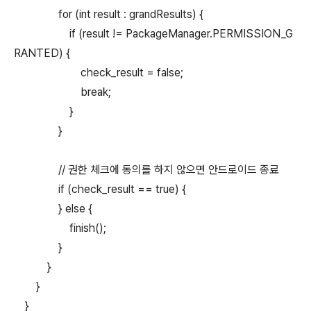
for (int result : grandResults) {
if (result != PackageManager.PERMISSION_G
RANTED) {
check_result = false;
break;
}
}
// 권한 체크에 동의를 하지 않으면 안드로이드 종료
if (check_result == true) {
} else {
finish();
}
}
}
}