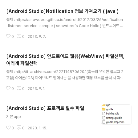
[Android Studio]Notification 정보 가져오기 ( java )
글 내용
출처 : https://snowdeer.github.io/android/2017/03/26/notification
-listener-service-sample ( snowdeer's Code Holic ) 안드로이드 노
티피케이션(Notification)의 정보를 가져오는 코드를 작성해보도록 하겠습니
0
0
2023. 9. 7.
다. 안드로이드에서 NotificationListenerService라는 서비스 형태의 컴포
넌트를 제공하고 있습니다. API 버전 18부터 사용가능하며, 원할하게 쓰려면 A
PI 버전 19 이상을 추천합니다. 안드로이드 SDK에 기본으로 탑재되어 있기 때
[Android Studio] 안드로이드 웹뷰(WebView) 파일선택,
문에 gradle 등에 별도로 추가할 필요는 없고, manifest.xml에 다음과 같이
서비스를 등록해주면 됩니다. AndroidManifest.xml ... 그..
여러개 파일선택
글 내용
출처 : http://it-archives.com/222114870620/ (흑곰의 유익한 블로그 2
호점) 아이폰(iOS) 하이브리드 앱에서는 을 사용하면 해당 요소를 클릭 시 파일
선택 창(FileChooser)이 잘 뜨지만, 안드로이드 웹뷰에서는 요소를 클릭해도
0
0
2023. 9. 1.
아무 반응이 없다. 안드로이드 하이브리드앱에서 파일을 선택하는 기능은 아래
와 같이 구현 가능하다. 1. mFilePathCallback 변수를 전역변수로 선언한다.
webView 를 사용할 Activity 클래스(또는 Activity 를 상속받은 클래스) 에
[Android Studio] 프로젝트 필수 파일
선언하면 된다. // 안드로이드 웹뷰에서 파일 첨부하기 ValueCallback mFile
글 내용
PathCallback = null; 2. WebChromeClient 클래스의 onShowFile..
기본 app
0
0
2023. 1. 15.