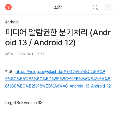
검색하기
꼬장
티스토리
Android
미디어 알람권한 분기처리 (Andr
oid 13 / Android 12)
꼬장e
2023. 10. 11. 16:59
참고 :
https://velog.io/@plashdof/%EC%95%8C%EB%9
E%8C%EA%B6%8C%ED%95%9C-%EB%B6%84%EA%B
8%B0%EC%B2%98%EB%A6%AC-Android-13-Android-12
targetSdkVersion 33