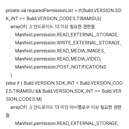
private val requiredPermissionList = if(Build.VERSION.SD
K_INT >= Build.VERSION_CODES.TIRAMISU){
arrayOf( // 안드로이드 13 이상 필요한 권한들
Manifest.permission.READ_EXTERNAL_STORAGE,
Manifest.permission.WRITE_EXTERNAL_STORAGE,
Manifest.permission.READ_MEDIA_IMAGES,
Manifest.permission.READ_MEDIA_VIDEO,
Manifest.permission.POST_NOTIFICATIONS
)
}else if ( Build.VERSION.SDK_INT < Build.VERSION_COD
ES.TIRAMISU && Build.VERSION.SDK_INT >= Build.VER
SION_CODES.M)
arrayOf( // 안드로이드 13 미만 마시멜로우 이상 필요한 권한
들
Manifest.permission.READ_EXTERNAL_STORAGE,