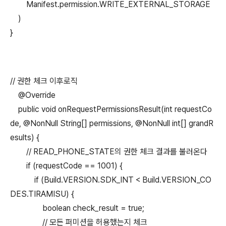
Manifest.permission.WRITE_EXTERNAL_STORAGE
)
}
// 권한 체크 이후로직
@Override
public void onRequestPermissionsResult(int requestCo
de, @NonNull String[] permissions, @NonNull int[] grandR
esults) {
// READ_PHONE_STATE의 권한 체크 결과를 불러온다
if (requestCode == 1001) {
if (Build.VERSION.SDK_INT < Build.VERSION_CO
DES.TIRAMISU) {
boolean check_result = true;
// 모든 퍼미션을 허용했는지 체크