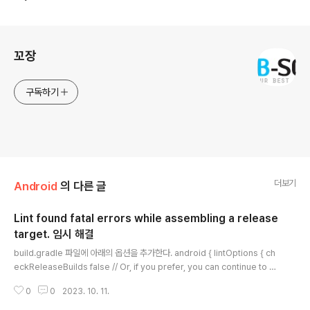
로그 정보
꼬장
구독하기
더보기
Android
의 다른 글
Lint found fatal errors while assembling a release
target. 임시 해결
글 내용
build.gradle 파일에 아래의 옵션을 추가한다. android { lintOptions { ch
eckReleaseBuilds false // Or, if you prefer, you can continue to ch
eck for errors in release builds, // but continue the build even wh
0
0
2023. 10. 11.
en errors are found: abortOnError false }